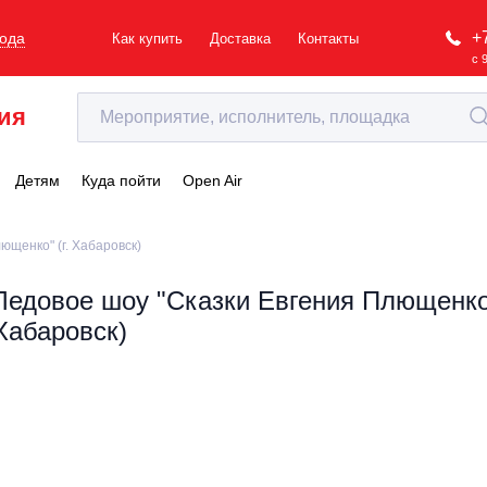
+
рода
Как купить
Доставка
Контакты
с 
ия
Детям
Куда пойти
Open Air
ющенко" (г. Хабаровск)
Ледовое шоу "Сказки Евгения Плющенко"
Хабаровск)