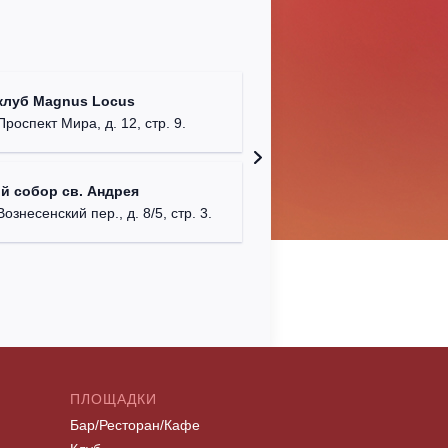
Храм Хр
клуб Magnus Locus
Соборо
Проспект Мира, д. 12, стр. 9.
г. Моск
Римско-
й собор св. Андрея
г. Москв
Вознесенский пер., д. 8/5, стр. 3.
ПЛОЩАДКИ
Бар/Ресторан/Кафе