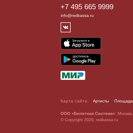
+7 495 665 9999
info@redkassa.ru
Карта сайта:
Артисты
Площадк
А
Б
В
Г
Д
Е
Ж
З
И
Й
К
Л
М
Н
О
П
Р
С
ООО «Билетная Система»
, Москва
A
B
C
D
E
F
G
H
I
J
K
L
M
N
O
P
Q
R
© Copyright 2026, redkassa.ru
0
1
2
3
4
5
6
7
8
9