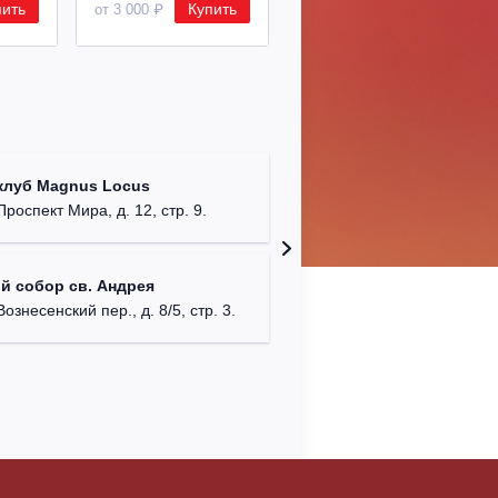
пить
Купить
Купить
от 3 000 ₽
от 8 500 ₽
Храм Хр
клуб Magnus Locus
Соборо
Проспект Мира, д. 12, стр. 9.
г. Моск
Римско-
й собор св. Андрея
г. Москв
Вознесенский пер., д. 8/5, стр. 3.