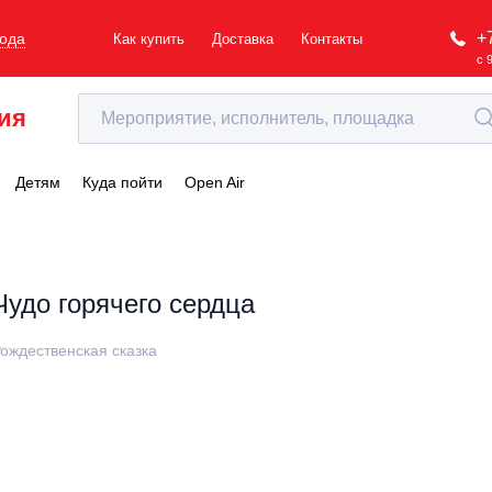
+
рода
Как купить
Доставка
Контакты
с 
ия
Детям
Куда пойти
Open Air
Чудо горячего сердца
ождественская сказка