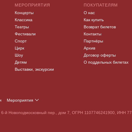
МЕРОПРИЯТИЯ
ПОКУПАТЕЛЯМ
Концерты
О нас
Классика
Как купить
Театры
Возврат билетов
Фестивали
Контакты
Спорт
Партнёры
Цирк
Архив
Шоу
Договор оферты
Детям
О поддельных билетах
Выставки, экскурсии
и
Мероприятия
Т
У
Ф
Х
Ц
Ч
Ш
Щ
Э
Ю
Я
, 6-й Новоподмосковный пер., дом 7, ОГРН 1107746241900, ИНН 
S
T
U
V
W
X
Y
Z