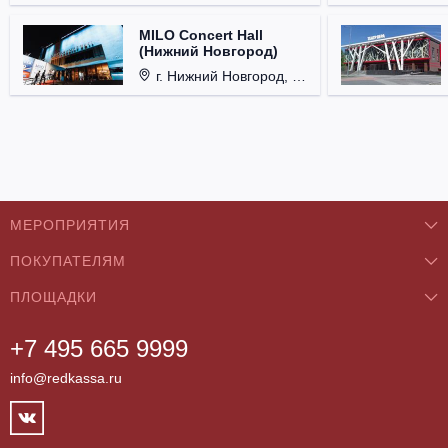
MILO Concert Hall
(Нижний Новгород)
г. Нижний Новгород, ул. Родионова, д. 4.
МЕРОПРИЯТИЯ
ПОКУПАТЕЛЯМ
Концерты
ПЛОЩАДКИ
О нас
Классика
+7 495 665 9999
Бар/Ресторан/Кафе
Как купить
Театры
info@redkassa.ru
Клуб
Возврат билетов
Фестивали
Концертный зал
Контакты
Спорт