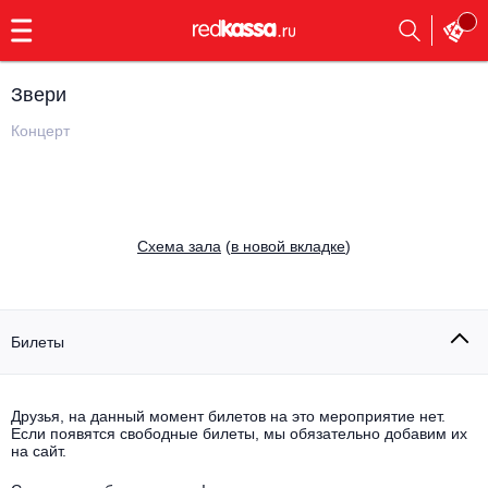
с
9:00
до
23:00
Звери
Заказать
обратный
Концерт
звонок
Главная
Все события
Выбрать мероприятие
Инди
Cхема зала
(
в новой вкладке
)
Все события
Как купить
Электронная музыка
Rap, hip-hop, RnB
Билеты
Все события
Контакты
Панк
Поэтический вечер
Друзья, на данный момент билетов на это мероприятие нет.
Если появятся свободные билеты, мы обязательно добавим их
Все события
Выбрать другой город
Концерты на теплоходе
на сайт.
Опера