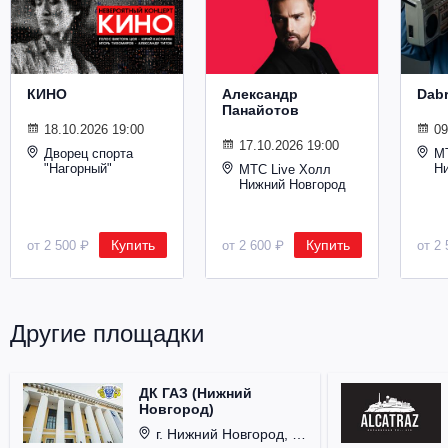
Металл
КИНО
Александр
Dab
Панайотов
18.10.2026 19:00
09
17.10.2026 19:00
Дворец спорта
М
"Нагорный"
Н
МТС Live Холл
Нижний Новгород
Купить
Купить
от 2 500 ₽
от 2 600 ₽
от 2 
Другие площадки
ДК ГАЗ (Нижний
Новгород)
г. Нижний Новгород, ул. Смирнова, д. 12.