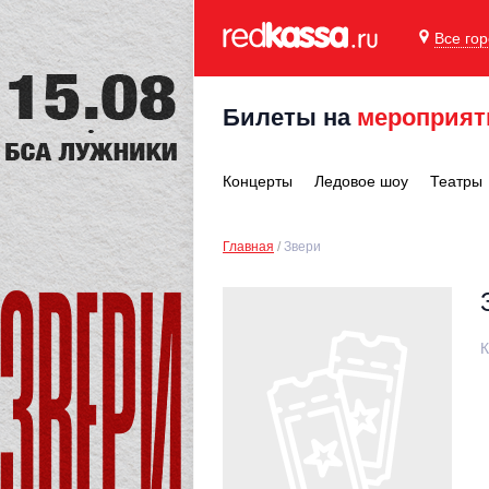
Все го
Билеты на
мероприят
Концерты
Ледовое шоу
Театры
Главная
Звери
К