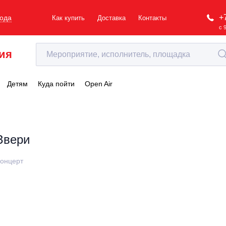
+
рода
Как купить
Доставка
Контакты
с 
ия
Детям
Куда пойти
Open Air
Звери
онцерт