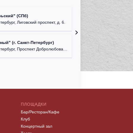
Театр б
ьский" (СПб)
г. Санкт
тербург, Лиговский проспект, д. 6.
Театр "
ый" (г. Санкт-Петербург)
г. Санкт
ербург, Проспект Добролюбова, д. 18.
ПЛОЩАДКИ
Бар/Ресторан/Кафе
Клуб
Концертный зал