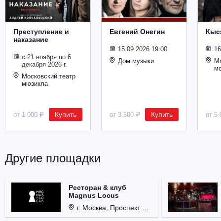
Металл
Преступление и
Евгений Онегин
Кыс
наказание
15.09.2026 19:00
16
с 21 ноября по 6
Дом музыки
Мо
декабря 2026 г.
м
Московский театр
мюзикла
Купить
Купить
от 1 000 ₽
от 3 500 ₽
от 5 
Другие площадки
Ресторан & клуб
Magnus Locus
г. Москва, Проспект Мира, д. 12, стр. 9.