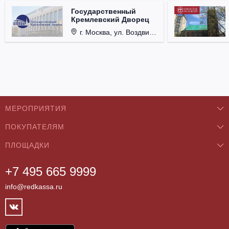
Государственный
Кремлевский Дворец
г. Москва, ул. Воздвиженка, д. 1, Кремль.
МЕРОПРИЯТИЯ
ПОКУПАТЕЛЯМ
Концерты
ПЛОЩАДКИ
О нас
Классика
+7 495 665 9999
Бар/Ресторан/Кафе
Как купить
Театры
info@redkassa.ru
Клуб
Возврат билетов
Фестивали
Концертный зал
Контакты
Спорт
Театр
Партнёры