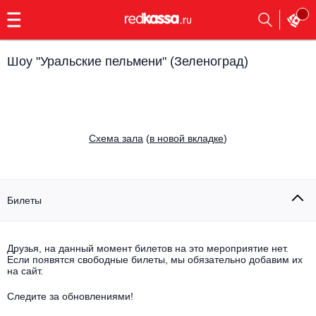
с
9:00
до
23:00
Шоу "Уральские пельмени" (Зеленоград)
Заказать
обратный
звонок
Главная
Все события
Cхема зала
(
в новой вкладке
)
Выбрать мероприятие
Инди
Все события
Как купить
Электронная музыка
Билеты
Rap, hip-hop, RnB
Все события
Друзья, на данный момент билетов на это мероприятие нет.
Контакты
Панк
Если появятся свободные билеты, мы обязательно добавим их
Поэтический вечер
на сайт.
Все события
Выбрать другой город
Концерты на теплоходе
Опера
Следите за обновлениями!