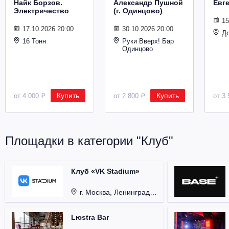
Найк Борзов.
Александр Пушной
Евг
Электричество
(г. Одинцово)
15
17.10.2026 20:00
30.10.2026 20:00
Д
16 Тонн
Руки Вверх! Бар
Одинцово
Купить
Купить
от 4 000 ₽
от 2 800 ₽
от 3 
Площадки в категории "Клуб"
Клуб «VK Stadium»
г. Москва, Ленинградский проспект, д. 80, стр. 17.
Lюstra Bar