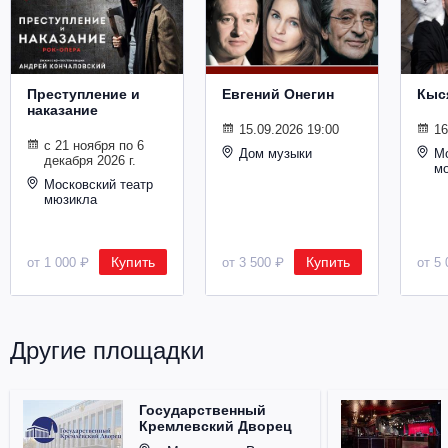
Металл
Преступление и
Евгений Онегин
Кыс
наказание
15.09.2026 19:00
16
с 21 ноября по 6
Дом музыки
Мо
декабря 2026 г.
м
Московский театр
мюзикла
Купить
Купить
от 1 000 ₽
от 3 500 ₽
от 5 
Другие площадки
Государственный
Кремлевский Дворец