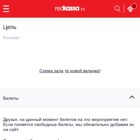
с
9:00
до
23:00
Цепь
Заказать
обратный
Концерт
звонок
Главная
Все события
Выбрать мероприятие
Инди
Cхема зала
(
в новой вкладке
)
Все события
Как купить
Электронная музыка
Rap, hip-hop, RnB
Билеты
Все события
Контакты
Панк
Поэтический вечер
Друзья, на данный момент билетов на это мероприятие нет.
Если появятся свободные билеты, мы обязательно добавим их
Все события
Выбрать другой город
Концерты на теплоходе
на сайт.
Опера