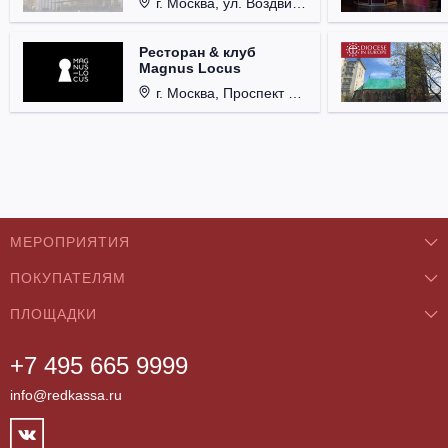
г. Москва, ул. Воздвиженка, д. 1, Кремль.
Ресторан & клуб
Magnus Locus
г. Москва, Проспект Мира, д. 12, стр. 9.
МЕРОПРИЯТИЯ
ПОКУПАТЕЛЯМ
Концерты
ПЛОЩАДКИ
О нас
Классика
+7 495 665 9999
Бар/Ресторан/Кафе
Как купить
Театры
info@redkassa.ru
Клуб
Возврат билетов
Фестивали
Концертный зал
Контакты
Спорт