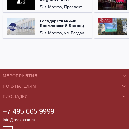
г. Москва, Проспект Мира, д. 12, стр. 9.
Государственный
Кремлевский Дворец
г. Москва, ул. Воздвиженка, д. 1, Кремль.
МЕРОПРИЯТИЯ
ПОКУПАТЕЛЯМ
Концерты
ПЛОЩАДКИ
О нас
Классика
+7 495 665 9999
Бар/Ресторан/Кафе
Как купить
Театры
info@redkassa.ru
Клуб
Возврат билетов
Фестивали