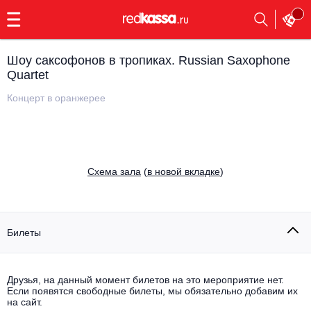
с
9:00
до
23:00
Шоу саксофонов в тропиках. Russian Saxophone
Заказать
Quartet
обратный
звонок
Концерт в оранжерее
Главная
Все события
Выбрать мероприятие
Инди
Все события
Cхема зала
(
в новой вкладке
)
Как купить
Электронная музыка
Rap, hip-hop, RnB
Все события
Билеты
Контакты
Панк
Поэтический вечер
Все события
Друзья, на данный момент билетов на это мероприятие нет.
Выбрать другой город
Концерты на теплоходе
Если появятся свободные билеты, мы обязательно добавим их
Опера
на сайт.