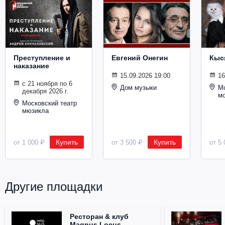
Металл
Преступление и
Евгений Онегин
Кыс
наказание
15.09.2026 19:00
16
с 21 ноября по 6
Дом музыки
Мо
декабря 2026 г.
м
Московский театр
мюзикла
Купить
Купить
от 1 000 ₽
от 3 500 ₽
от 5 
Другие площадки
Ресторан & клуб
Magnus Locus