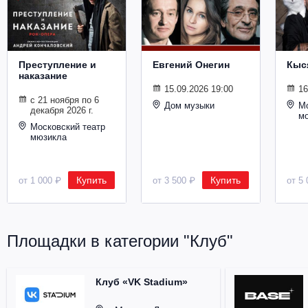
Металл
Преступление и
Евгений Онегин
Кыс
наказание
15.09.2026 19:00
16
с 21 ноября по 6
Дом музыки
Мо
декабря 2026 г.
м
Московский театр
мюзикла
Купить
Купить
от 1 000 ₽
от 3 500 ₽
от 5 
Площадки в категории "Клуб"
Клуб «VK Stadium»