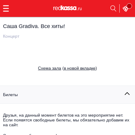
с
9:00
до
23:00
Саша Gradiva. Все хиты!
Заказать
обратный
Концерт
звонок
Главная
Все события
Выбрать мероприятие
Инди
Cхема зала
(
в новой вкладке
)
Все события
Как купить
Электронная музыка
Rap, hip-hop, RnB
Билеты
Все события
Контакты
Панк
Поэтический вечер
Друзья, на данный момент билетов на это мероприятие нет.
Если появятся свободные билеты, мы обязательно добавим их
Все события
Выбрать другой город
Концерты на теплоходе
на сайт.
Опера