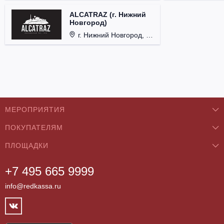
ALCATRAZ (г. Нижний
Новгород)
г. Нижний Новгород, ул. Почаинская, д. 21Б.
МЕРОПРИЯТИЯ
ПОКУПАТЕЛЯМ
Концерты
ПЛОЩАДКИ
О нас
Классика
+7 495 665 9999
Бар/Ресторан/Кафе
Как купить
Театры
info@redkassa.ru
Клуб
Возврат билетов
Фестивали
Концертный зал
Контакты
Спорт