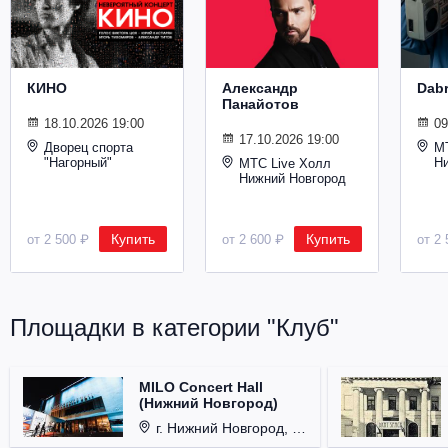
Металл
КИНО
Александр
Dab
Панайотов
18.10.2026 19:00
09
17.10.2026 19:00
Дворец спорта
М
"Нагорный"
Н
МТС Live Холл
Нижний Новгород
Купить
Купить
от 2 500 ₽
от 2 600 ₽
от 2 
Площадки в категории "Клуб"
MILO Concert Hall
(Нижний Новгород)
г. Нижний Новгород, ул. Родионова, д. 4.