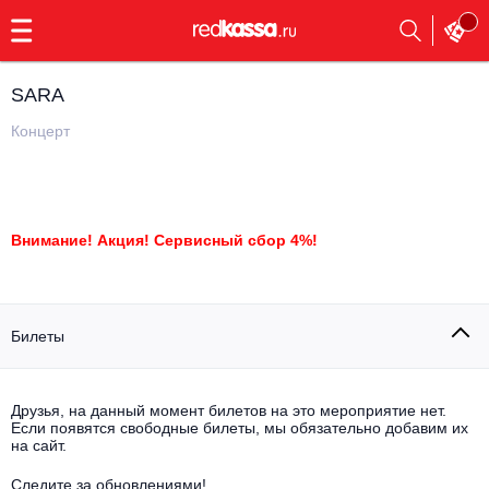
с
9:00
до
23:00
SARA
Заказать
обратный
Концерт
звонок
Главная
Все события
Выбрать мероприятие
Инди
Внимание! Акция! Сервисный сбор 4%!
Все события
Как купить
Электронная музыка
Билеты
Rap, hip-hop, RnB
Все события
Контакты
Панк
Поэтический вечер
Друзья, на данный момент билетов на это мероприятие нет.
Если появятся свободные билеты, мы обязательно добавим их
Все события
на сайт.
Выбрать другой город
Концерты на теплоходе
Опера
Следите за обновлениями!