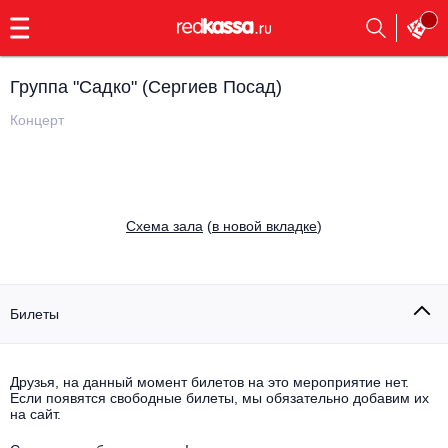
с
9:00
до
23:00
Группа "Садко" (Сергиев Посад)
Заказать
обратный
Концерт
звонок
Главная
Все события
Выбрать мероприятие
Инди
Cхема зала
(
в новой вкладке
)
Все события
Как купить
Электронная музыка
Rap, hip-hop, RnB
Билеты
Все события
Контакты
Панк
Поэтический вечер
Друзья, на данный момент билетов на это мероприятие нет.
Если появятся свободные билеты, мы обязательно добавим их
Все события
Выбрать другой город
Концерты на теплоходе
на сайт.
Опера