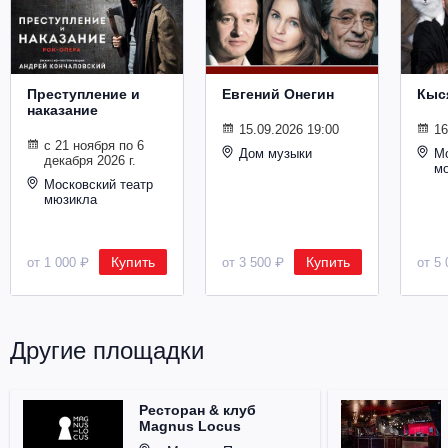
Металл
Преступление и
Евгений Онегин
Кыс
наказание
15.09.2026 19:00
16
с 21 ноября по 6
Дом музыки
Мо
декабря 2026 г.
м
Московский театр
мюзикла
Купить
Купить
от 1 000 ₽
от 3 500 ₽
от 5 
Другие площадки
Ресторан & клуб
Magnus Locus