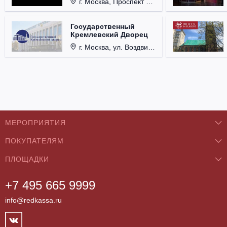
г. Москва, Проспект Мира, д. 12, стр. 9.
Государственный
Кремлевский Дворец
г. Москва, ул. Воздвиженка, д. 1, Кремль.
МЕРОПРИЯТИЯ
ПОКУПАТЕЛЯМ
Концерты
ПЛОЩАДКИ
О нас
Классика
+7 495 665 9999
Бар/Ресторан/Кафе
Как купить
Театры
info@redkassa.ru
Клуб
Возврат билетов
Фестивали
Концертный зал
Контакты
Спорт