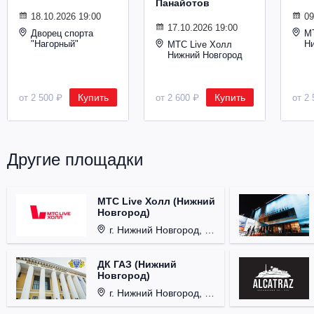
Панайотов
Металл
18.10.2026 19:00
09
17.10.2026 19:00
Дворец спорта
М
"Нагорный"
Н
МТС Live Холл
Нижний Новгород
Купить
Купить
от 2 500 ₽
от 2 600 ₽
от 2 
Другие площадки
МТС Live Холл (Нижний
Новгород)
г. Нижний Новгород, Площадь Октябрьская, д. 1.
ДК ГАЗ (Нижний
Новгород)
г. Нижний Новгород, ул. Смирнова, д. 12.