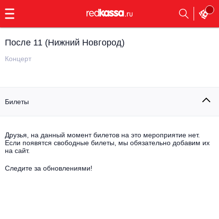
с
9:00
до
23:00
После 11 (Нижний Новгород)
Заказать
обратный
Концерт
звонок
Главная
Все события
Билеты
Выбрать мероприятие
Инди
Все события
Как купить
Электронная музыка
Друзья, на данный момент билетов на это мероприятие нет.
Если появятся свободные билеты, мы обязательно добавим их
на сайт.
Rap, hip-hop, RnB
Все события
Следите за обновлениями!
Контакты
Панк
Поэтический вечер
Все события
Выбрать другой город
Концерты на теплоходе
Опера