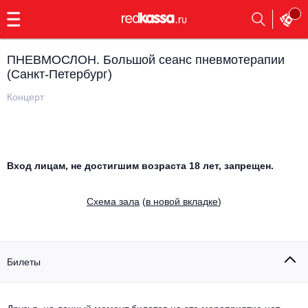
с
9:00
до
23:00
ПНЕВМОСЛОН. Большой сеанс пневмотерапии
Заказать
(Санкт-Петербург)
обратный
звонок
Концерт
Главная
Все события
Выбрать мероприятие
Инди
Все события
Вход лицам, не достигшим возраста 18 лет, запрещен.
Как купить
Электронная музыка
Cхема зала
(
в новой вкладке
)
Rap, hip-hop, RnB
Все события
Контакты
Панк
Поэтический вечер
Билеты
Все события
Выбрать другой город
Концерты на теплоходе
Опера