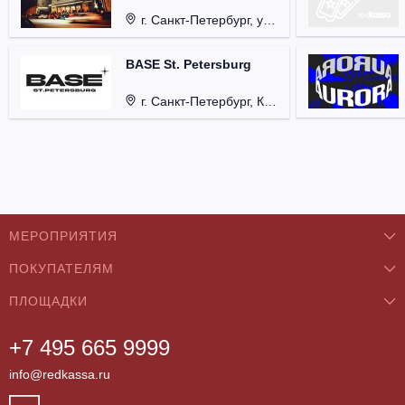
г. Санкт-Петербург, ул. Бронницкая, д. 24.
BASE St. Petersburg
г. Санкт-Петербург, Кондратьевский проспект, д. 44.
МЕРОПРИЯТИЯ
ПОКУПАТЕЛЯМ
Концерты
ПЛОЩАДКИ
О нас
Классика
+7 495 665 9999
Бар/Ресторан/Кафе
Как купить
Театры
info@redkassa.ru
Клуб
Возврат билетов
Фестивали