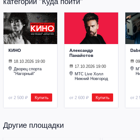
категории "Куда пойти"
Металл
КИНО
Александр
Dab
Панайотов
18.10.2026 19:00
09
17.10.2026 19:00
Дворец спорта
М
"Нагорный"
Н
МТС Live Холл
Нижний Новгород
Купить
Купить
от 2 500 ₽
от 2 600 ₽
от 2 
Другие площадки