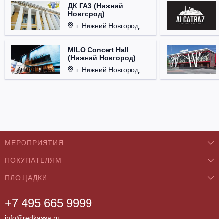
ДК ГАЗ (Нижний
Новгород)
г. Нижний Новгород, ул. Смирнова, д. 12.
MILO Concert Hall
(Нижний Новгород)
г. Нижний Новгород, ул. Родионова, д. 4.
МЕРОПРИЯТИЯ
ПОКУПАТЕЛЯМ
Концерты
ПЛОЩАДКИ
О нас
Классика
+7 495 665 9999
Бар/Ресторан/Кафе
Как купить
Театры
info@redkassa.ru