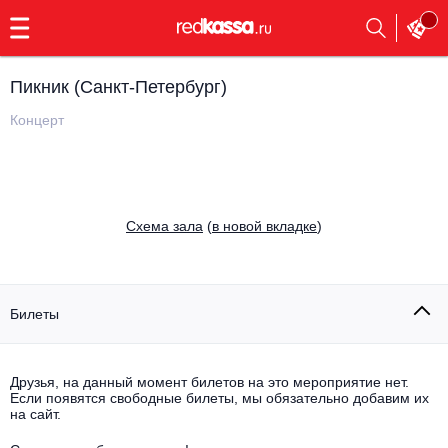
с
9:00
до
23:00
Пикник (Санкт-Петербург)
Заказать
обратный
Концерт
звонок
Главная
Все события
Выбрать мероприятие
Инди
Cхема зала
(
в новой вкладке
)
Все события
Как купить
Электронная музыка
Rap, hip-hop, RnB
Билеты
Все события
Контакты
Панк
Поэтический вечер
Друзья, на данный момент билетов на это мероприятие нет.
Если появятся свободные билеты, мы обязательно добавим их
Все события
Выбрать другой город
Концерты на теплоходе
на сайт.
Опера