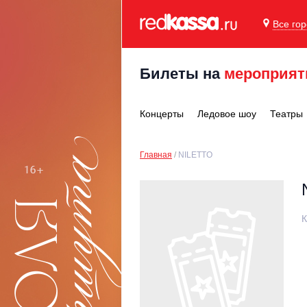
Все го
Билеты на
мероприят
Концерты
Ледовое шоу
Театры
Главная
NILETTO
К