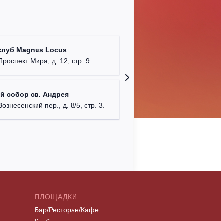
Храм Хр
клуб Magnus Locus
Соборо
Проспект Мира, д. 12, стр. 9.
г. Моск
Римско-
й собор св. Андрея
г. Москв
Вознесенский пер., д. 8/5, стр. 3.
ПЛОЩАДКИ
Бар/Ресторан/Кафе