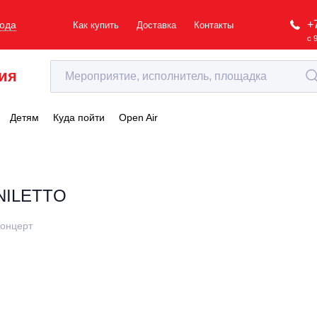
+
рода
Как купить
Доставка
Контакты
с 
ия
Детям
Куда пойти
Open Air
NILETTO
онцерт