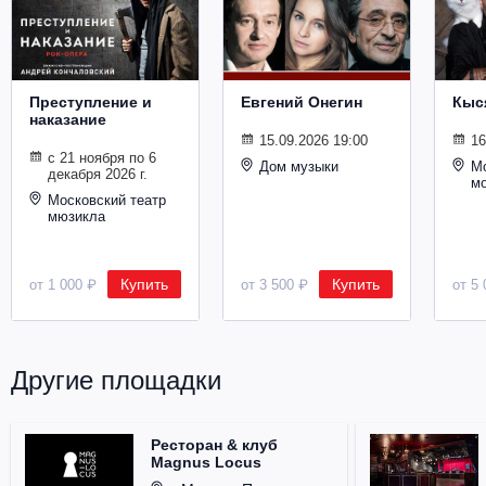
Металл
Преступление и
Евгений Онегин
Кыс
наказание
15.09.2026 19:00
16
с 21 ноября по 6
Дом музыки
Мо
декабря 2026 г.
м
Московский театр
мюзикла
Купить
Купить
от 1 000 ₽
от 3 500 ₽
от 5 
Другие площадки
Ресторан & клуб
Magnus Locus