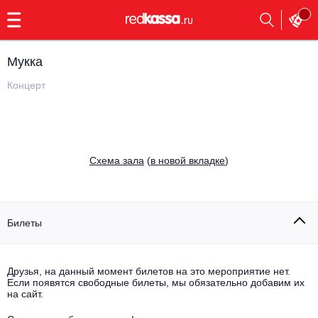
с
9:00
до
23:00
Мукка
Заказать
обратный
Концерт
звонок
Главная
Все события
Выбрать мероприятие
Инди
Cхема зала
(
в новой вкладке
)
Все события
Как купить
Электронная музыка
Rap, hip-hop, RnB
Билеты
Все события
Контакты
Панк
Поэтический вечер
Друзья, на данный момент билетов на это мероприятие нет.
Если появятся свободные билеты, мы обязательно добавим их
Все события
Выбрать другой город
Концерты на теплоходе
на сайт.
Опера