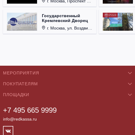
г. Москва, Проспект Мира, д. 12, стр. 9.
Государственный
Кремлевский Дворец
г. Москва, ул. Воздвиженка, д. 1, Кремль.
МЕРОПРИЯТИЯ
ПОКУПАТЕЛЯМ
Концерты
ПЛОЩАДКИ
О нас
Классика
+7 495 665 9999
Бар/Ресторан/Кафе
Как купить
Театры
info@redkassa.ru
Клуб
Возврат билетов
Фестивали
Концертный зал
Контакты
Спорт