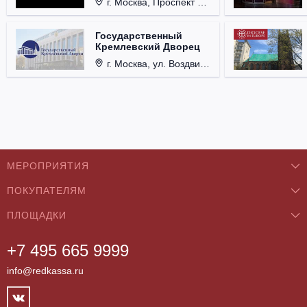
г. Москва, Проспект Мира, д. 12, стр. 9.
Государственный
Кремлевский Дворец
г. Москва, ул. Воздвиженка, д. 1, Кремль.
МЕРОПРИЯТИЯ
ПОКУПАТЕЛЯМ
Концерты
ПЛОЩАДКИ
О нас
Классика
+7 495 665 9999
Бар/Ресторан/Кафе
Как купить
Театры
info@redkassa.ru
Клуб
Возврат билетов
Фестивали
Концертный зал
Контакты
Спорт