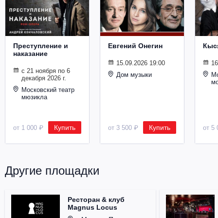
Металл
Преступление и
Евгений Онегин
Кыс
наказание
15.09.2026 19:00
16
с 21 ноября по 6
Дом музыки
Мо
декабря 2026 г.
м
Московский театр
мюзикла
Купить
Купить
от 1 000 ₽
от 3 500 ₽
от 5 
Другие площадки
Ресторан & клуб
Magnus Locus