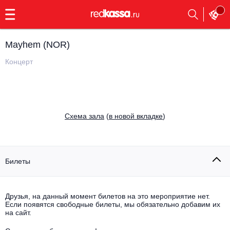
с
9:00
до
23:00
Mayhem (NOR)
Заказать
обратный
Концерт
звонок
Главная
Все события
Выбрать мероприятие
Инди
Cхема зала
(
в новой вкладке
)
Все события
Как купить
Электронная музыка
Rap, hip-hop, RnB
Билеты
Все события
Контакты
Панк
Поэтический вечер
Друзья, на данный момент билетов на это мероприятие нет.
Если появятся свободные билеты, мы обязательно добавим их
Все события
Выбрать другой город
Концерты на теплоходе
на сайт.
Опера