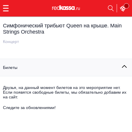
с
9:00
до
23:00
Симфонический трибьют Queen на крыше. Main
Заказать
Strings Orchestra
обратный
звонок
Концерт
Главная
Все события
Выбрать мероприятие
Инди
Билеты
Все события
Как купить
Электронная музыка
Друзья, на данный момент билетов на это мероприятие нет.
Rap, hip-hop, RnB
Если появятся свободные билеты, мы обязательно добавим их
Все события
на сайт.
Контакты
Панк
Следите за обновлениями!
Поэтический вечер
Все события
Выбрать другой город
Концерты на теплоходе
Опера