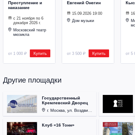
Преступление и
Евгений Онегин
Кыс
Металл
наказание
15.09.2026 19:00
16
с 21 ноября по 6
Дом музыки
Мо
декабря 2026 г.
м
Московский театр
мюзикла
Купить
Купить
от 1 000 ₽
от 3 500 ₽
от 5 
Другие площадки
Государственный
Кремлевский Дворец
г. Москва, ул. Воздвиженка, д. 1, Кремль.
Клуб «16 Тонн»