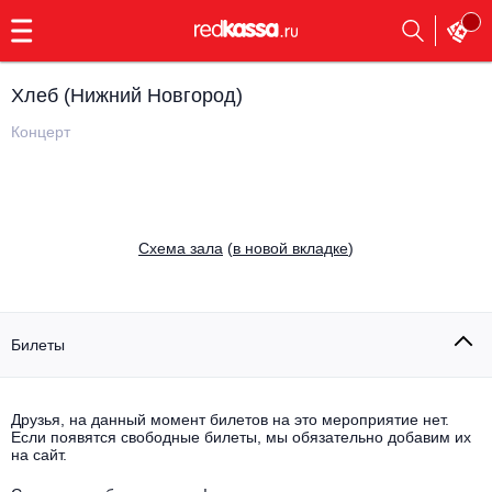
с
9:00
до
23:00
Хлеб (Нижний Новгород)
Заказать
обратный
Концерт
звонок
Главная
Все события
Выбрать мероприятие
Инди
Cхема зала
(
в новой вкладке
)
Все события
Как купить
Электронная музыка
Rap, hip-hop, RnB
Билеты
Все события
Контакты
Панк
Поэтический вечер
Друзья, на данный момент билетов на это мероприятие нет.
Если появятся свободные билеты, мы обязательно добавим их
Все события
Выбрать другой город
Концерты на теплоходе
на сайт.
Опера