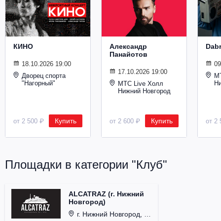
Металл
КИНО
Александр
Dab
Панайотов
18.10.2026 19:00
09
17.10.2026 19:00
Дворец спорта
М
"Нагорный"
Н
МТС Live Холл
Нижний Новгород
Купить
Купить
от 2 500 ₽
от 2 600 ₽
от 2 
Площадки в категории "Клуб"
ALCATRAZ (г. Нижний
Новгород)
г. Нижний Новгород, ул. Почаинская, д. 21Б.