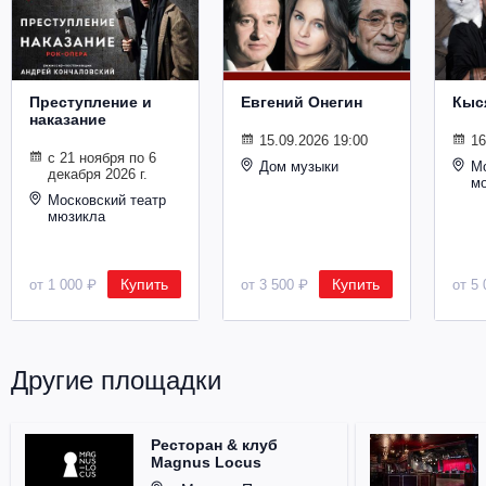
Металл
Преступление и
Евгений Онегин
Кыс
наказание
15.09.2026 19:00
16
с 21 ноября по 6
Дом музыки
Мо
декабря 2026 г.
м
Московский театр
мюзикла
Купить
Купить
от 1 000 ₽
от 3 500 ₽
от 5 
Другие площадки
Ресторан & клуб
Magnus Locus