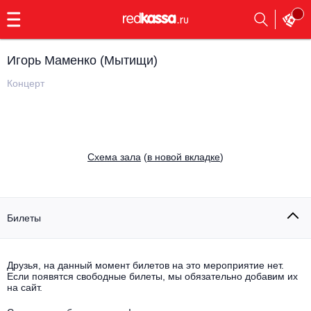
с
9:00
до
23:00
Игорь Маменко (Мытищи)
Заказать
обратный
Концерт
звонок
Главная
Все события
Выбрать мероприятие
Инди
Cхема зала
(
в новой вкладке
)
Все события
Как купить
Электронная музыка
Rap, hip-hop, RnB
Билеты
Все события
Контакты
Панк
Поэтический вечер
Друзья, на данный момент билетов на это мероприятие нет.
Если появятся свободные билеты, мы обязательно добавим их
Все события
Выбрать другой город
Концерты на теплоходе
на сайт.
Опера