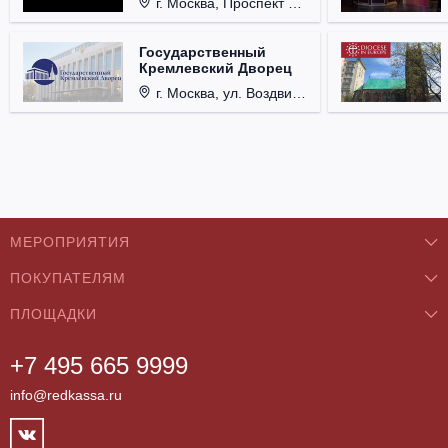
г. Москва, Проспект Мира, д. 12, стр. 9.
Государственный
Кремлевский Дворец
г. Москва, ул. Воздвиженка, д. 1, Кремль.
МЕРОПРИЯТИЯ
ПОКУПАТЕЛЯМ
Концерты
ПЛОЩАДКИ
О нас
Классика
+7 495 665 9999
Бар/Ресторан/Кафе
Как купить
Театры
info@redkassa.ru
Клуб
Возврат билетов
Фестивали
Концертный зал
Контакты
Спорт