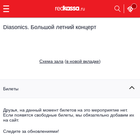
с
9:00
до
23:00
Diasonics. Большой летний концерт
Заказать
обратный
звонок
Главная
Все события
Cхема зала
(
в новой вкладке
)
Выбрать мероприятие
Инди
Все события
Как купить
Электронная музыка
Билеты
Rap, hip-hop, RnB
Все события
Друзья, на данный момент билетов на это мероприятие нет.
Контакты
Панк
Если появятся свободные билеты, мы обязательно добавим их
Поэтический вечер
на сайт.
Все события
Выбрать другой город
Концерты на теплоходе
Опера
Следите за обновлениями!