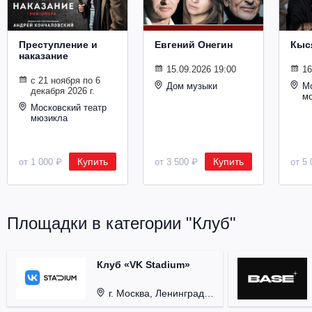
Металл
Преступление и
Евгений Онегин
Кыс
наказание
15.09.2026 19:00
16
с 21 ноября по 6
Дом музыки
Мо
декабря 2026 г.
м
Московский театр
мюзикла
Купить
Купить
от 1 000 ₽
от 3 500 ₽
от 5 
Площадки в категории "Клуб"
Клуб «VK Stadium»
г. Москва, Ленинградский проспект, д. 80, стр. 17.