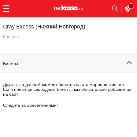
с
9:00
до
23:00
Cray Excess (Нижний Новгород)
Заказать
обратный
Концерт
звонок
Главная
Все события
Билеты
Выбрать мероприятие
Инди
Все события
Как купить
Электронная музыка
Друзья, на данный момент билетов на это мероприятие нет.
Если появятся свободные билеты, мы обязательно добавим их
на сайт.
Rap, hip-hop, RnB
Все события
Следите за обновлениями!
Контакты
Панк
Поэтический вечер
Все события
Выбрать другой город
Концерты на теплоходе
Опера