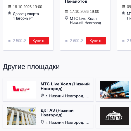
Панайотов
Металл
18.10.2026 19:00
09
17.10.2026 19:00
Дворец спорта
М
"Нагорный"
Н
МТС Live Холл
Нижний Новгород
Купить
Купить
от 2 500 ₽
от 2 600 ₽
от 2 
Другие площадки
МТС Live Холл (Нижний
Новгород)
г. Нижний Новгород, Площадь Октябрьская, д. 1.
ДК ГАЗ (Нижний
Новгород)
г. Нижний Новгород, ул. Смирнова, д. 12.