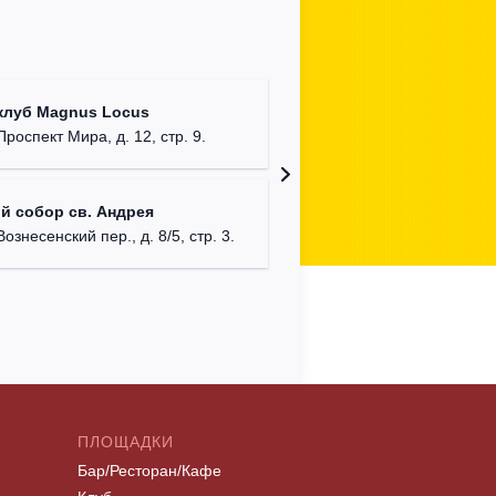
Храм Хр
клуб Magnus Locus
Соборо
Проспект Мира, д. 12, стр. 9.
г. Моск
Римско-
й собор св. Андрея
г. Москв
Вознесенский пер., д. 8/5, стр. 3.
ПЛОЩАДКИ
Бар/Ресторан/Кафе