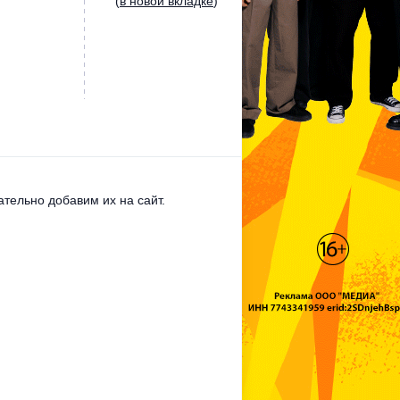
(
в новой вкладке
)
тельно добавим их на сайт.