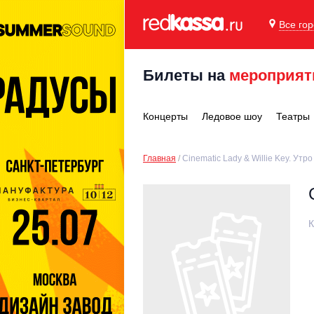
Все го
Билеты на
мероприят
Концерты
Ледовое шоу
Театры
Главная
Cinematic Lady & Willie Key. Утро
К