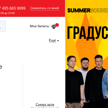
7 495 665 9999
Свяжитесь со мной
9:00 до 23:00
Мои билеты
Ещё
е
Cхема зала