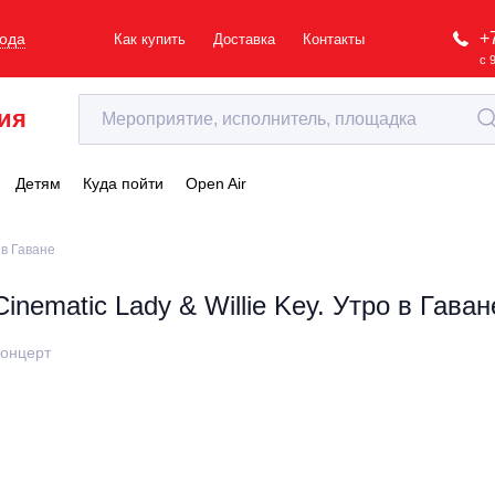
+
рода
Как купить
Доставка
Контакты
с 
ия
Детям
Куда пойти
Open Air
 в Гаване
Cinematic Lady & Willie Key. Утро в Гаван
онцерт