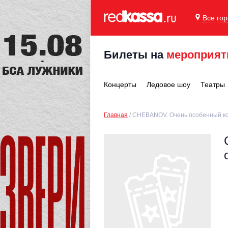
Все го
Билеты на
мероприят
Концерты
Ледовое шоу
Театры
Главная
CHEBANOV. Очень особенный ко