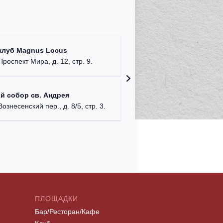
Римско-
клуб Magnus Locus
г. Москв
Проспект Мира, д. 12, стр. 9.
Храм Хр
й собор св. Андрея
Соборо
Вознесенский пер., д. 8/5, стр. 3.
г. Моск
ПЛОЩАДКИ
Бар/Ресторан/Кафе