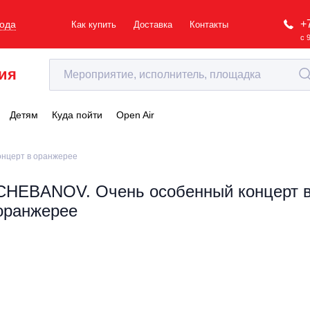
+
рода
Как купить
Доставка
Контакты
с 
ия
Детям
Куда пойти
Open Air
нцерт в оранжерее
CHEBANOV. Очень особенный концерт 
оранжерее