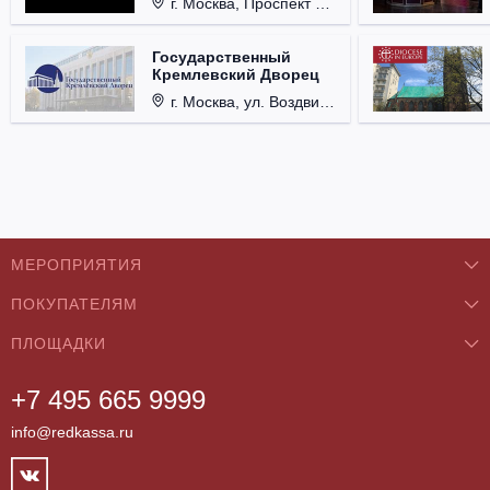
г. Москва, Проспект Мира, д. 12, стр. 9.
Государственный
Кремлевский Дворец
г. Москва, ул. Воздвиженка, д. 1, Кремль.
МЕРОПРИЯТИЯ
ПОКУПАТЕЛЯМ
Концерты
ПЛОЩАДКИ
О нас
Классика
+7 495 665 9999
Бар/Ресторан/Кафе
Как купить
Театры
info@redkassa.ru
Клуб
Возврат билетов
Фестивали
Концертный зал
Контакты
Спорт