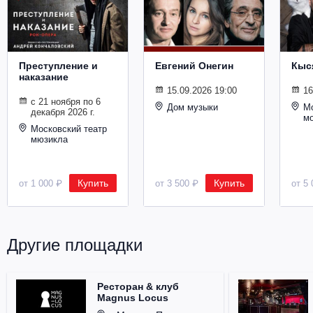
Металл
Преступление и
Евгений Онегин
Кыс
наказание
15.09.2026 19:00
16
с 21 ноября по 6
Дом музыки
Мо
декабря 2026 г.
м
Московский театр
мюзикла
Купить
Купить
от 1 000 ₽
от 3 500 ₽
от 5 
Другие площадки
Ресторан & клуб
Magnus Locus