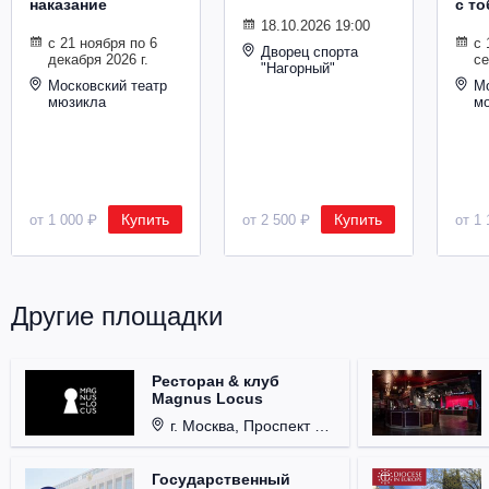
наказание
с то
Металл
18.10.2026 19:00
с 21 ноября по 6
с 
Дворец спорта
декабря 2026 г.
се
"Нагорный"
Московский театр
Мо
мюзикла
м
Купить
Купить
от 1 000 ₽
от 2 500 ₽
от 1 
Другие площадки
Ресторан & клуб
Magnus Locus
г. Москва, Проспект Мира, д. 12, стр. 9.
Государственный