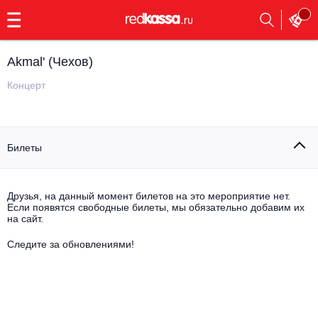
с
9:00
до
23:00
Akmal' (Чехов)
Заказать
обратный
Концерт
звонок
Главная
Все события
Билеты
Выбрать мероприятие
Инди
Все события
Как купить
Электронная музыка
Друзья, на данный момент билетов на это мероприятие нет.
Если появятся свободные билеты, мы обязательно добавим их
на сайт.
Rap, hip-hop, RnB
Все события
Следите за обновлениями!
Контакты
Панк
Опера
Все события
Выбрать другой город
Концерты на теплоходе
Известные актёры