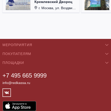
Кремлевский Дворец
г. Москва, ул. Воздвиженка, д. 1, Кремль.
МЕРОПРИЯТИЯ
ПОКУПАТЕЛЯМ
Концерты
ПЛОЩАДКИ
О нас
Классика
+7 495 665 9999
Бар/Ресторан/Кафе
Как купить
Театры
info@redkassa.ru
Клуб
Возврат билетов
Фестивали
Концертный зал
Контакты
Спорт
Театр
Партнёры
Цирк