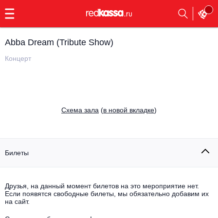
с
9:00
до
23:00
Abba Dream (Tribute Show)
Заказать
обратный
Концерт
звонок
Главная
Все события
Выбрать мероприятие
Инди
Cхема зала
(
в новой вкладке
)
Все события
Как купить
Электронная музыка
Rap, hip-hop, RnB
Билеты
Все события
Контакты
Панк
Поэтический вечер
Друзья, на данный момент билетов на это мероприятие нет.
Если появятся свободные билеты, мы обязательно добавим их
Все события
Выбрать другой город
Концерты на теплоходе
на сайт.
Опера