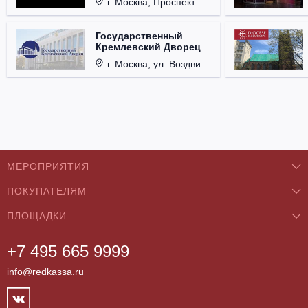
г. Москва, Проспект Мира, д. 12, стр. 9.
Государственный
Кремлевский Дворец
г. Москва, ул. Воздвиженка, д. 1, Кремль.
МЕРОПРИЯТИЯ
ПОКУПАТЕЛЯМ
Концерты
ПЛОЩАДКИ
О нас
Классика
+7 495 665 9999
Бар/Ресторан/Кафе
Как купить
Театры
info@redkassa.ru
Клуб
Возврат билетов
Фестивали
Концертный зал
Контакты
Спорт