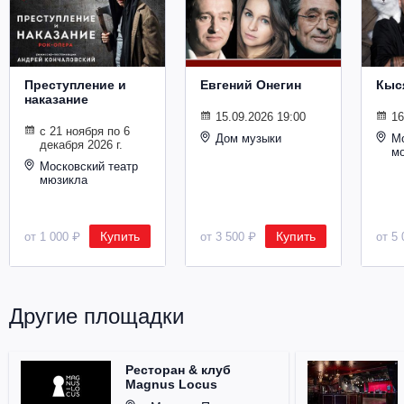
Металл
Преступление и
Евгений Онегин
Кыс
наказание
15.09.2026 19:00
16
с 21 ноября по 6
Дом музыки
Мо
декабря 2026 г.
м
Московский театр
мюзикла
Купить
Купить
от 1 000 ₽
от 3 500 ₽
от 5 
Другие площадки
Ресторан & клуб
Magnus Locus