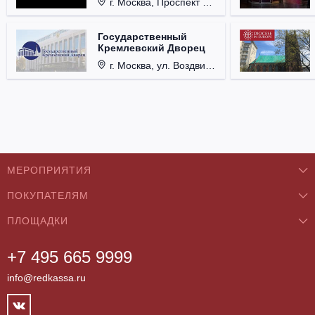
г. Москва, Проспект Мира, д. 12, стр. 9.
Государственный
Кремлевский Дворец
г. Москва, ул. Воздвиженка, д. 1, Кремль.
МЕРОПРИЯТИЯ
ПОКУПАТЕЛЯМ
Концерты
ПЛОЩАДКИ
О нас
Классика
+7 495 665 9999
Бар/Ресторан/Кафе
Как купить
Театры
info@redkassa.ru
Клуб
Возврат билетов
Фестивали
Концертный зал
Контакты
Спорт