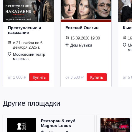
Металл
Преступление и
Евгений Онегин
Кыс
наказание
15.09.2026 19:00
16
с 21 ноября по 6
Дом музыки
Мо
декабря 2026 г.
м
Московский театр
мюзикла
Купить
Купить
от 1 000 ₽
от 3 500 ₽
от 5 
Другие площадки
Ресторан & клуб
Magnus Locus