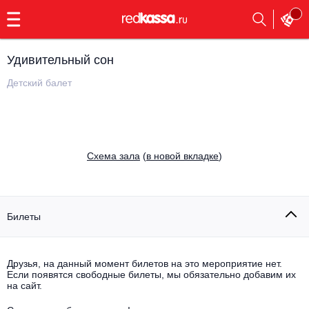
с
9:00
до
23:00
Удивительный сон
Заказать
обратный
Детский балет
звонок
Главная
Все события
Выбрать мероприятие
Инди
Cхема зала
(
в новой вкладке
)
Все события
Как купить
Электронная музыка
Rap, hip-hop, RnB
Билеты
Все события
Контакты
Панк
Поэтический вечер
Друзья, на данный момент билетов на это мероприятие нет.
Если появятся свободные билеты, мы обязательно добавим их
Все события
Выбрать другой город
Концерты на теплоходе
на сайт.
Опера