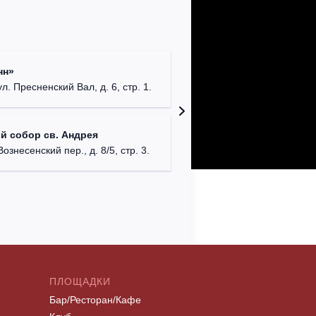
Храм Хр
нн»
Соборо
ул. Пресненский Вал, д. 6, стр. 1.
г. Моск
Театриу
й собор св. Андрея
Дурово
Вознесенский пер., д. 8/5, стр. 3.
г. Моск
ПЛОЩАДКИ
Бар/Ресторан/Кафе