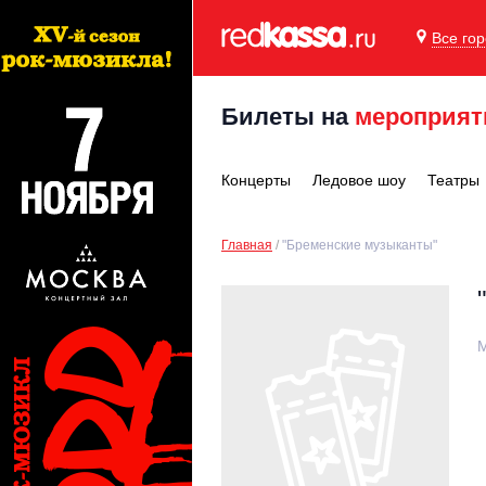
Все го
Билеты на
мероприят
Концерты
Ледовое шоу
Театры
Главная
"Бременские музыканты"