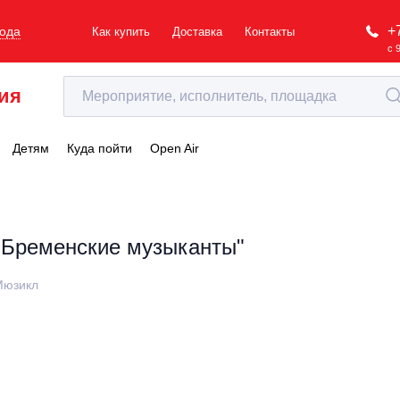
+
рода
Как купить
Доставка
Контакты
с 
ия
Детям
Куда пойти
Open Air
"Бременские музыканты"
Мюзикл