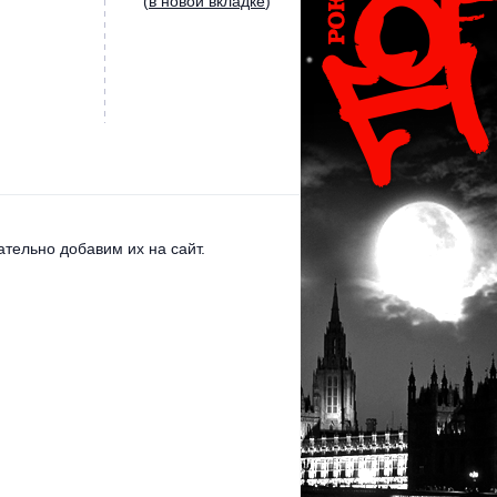
(
в новой вкладке
)
тельно добавим их на сайт.