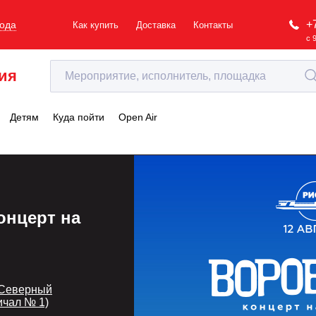
+
рода
Как купить
Доставка
Контакты
с 
ия
Детям
Куда пойти
Open Air
онцерт на
(Северный
ичал № 1)