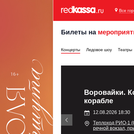
Все го
Билеты на
мероприят
Концерты
Ледовое шоу
Театры
Воровайки. К
корабле
12.08.2026 18:30
Теплоход РИО-1 
речной вокзал, пр