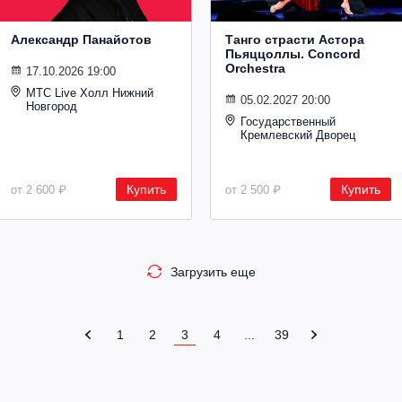
Александр Панайотов
Танго страсти Астора
Пьяццоллы. Concord
Orchestra
17.10.2026 19:00
МТС Live Холл Нижний
05.02.2027 20:00
Новгород
Государственный
Кремлевский Дворец
Купить
Купить
от 2 600 ₽
от 2 500 ₽
Загрузить еще
1
2
3
4
...
39