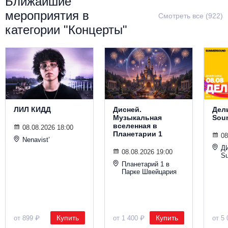
Ближайшие
Металл
мероприятия в
Смотреть все (922)
категории "Концерты"
ЛИЛ КИДД
Дисней.
Дел
Музыкальная
Sou
вселенная в
08.08.2026 18:00
Планетарии 1
08
Nenavist’
Д
08.08.2026 19:00
S
Планетарий 1 в
Парке Швейцария
Купить
Купить
от 899 ₽
от 1 400 ₽
от 5 