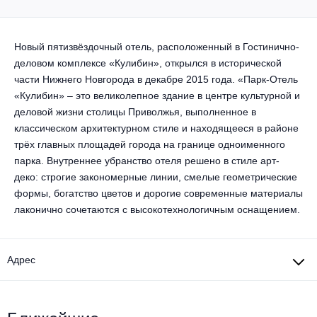
Другое для детей
Поп и эстрада
Известные актёры
Все события
Детский концерт
Альтернатива
Новый пятизвёздочный отель, расположенный в Гостинично-
Комедия
деловом комплексе «Кулибин», открылся в исторической
Детский спектакль
Классическая музыка
Все события
части Нижнего Новгорода в декабре 2015 года. «Парк-Отель
Творческий вечер
«Кулибин» – это великолепное здание в центре культурной и
Детское шоу
деловой жизни столицы Приволжья, выполненное в
Круиз Фест
Мюзикл, оперетта
классическом архитектурном стиле и находящееся в районе
Детский мюзикл
трёх главных площадей города на границе одноименного
Open-air на ВДНХ
Балет
парка. Внутреннее убранство отеля решено в стиле арт-
деко: строгие закономерные линии, смелые геометрические
Джаз и блюз
Драма
формы, богатство цветов и дорогие современные материалы
лаконично сочетаются с высокотехнологичным оснащением.
Этно, фолк, кантри
Музыкальный спектакль
Рок
Адрес
Спектакль
Шансон, романс, авторская песня
Иммерсивный спектакль