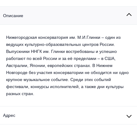
Другое для детей
Поп и эстрада
Известные актёры
Все события
Описание
Детский концерт
Альтернатива
Комедия
Детский спектакль
Классическая музыка
Все события
Творческий вечер
Нижегородская консерватория им. М.И.Глинки – один из
ведущих культурно-образовательных центров России.
Детское шоу
Круиз Фест
Выпускники ННГК им. Глинки востребованы и успешно
Мюзикл, оперетта
работают по всей России и за её пределами – в США,
Детский мюзикл
Open-air на ВДНХ
Австралии, Японии, европейских странах. В Нижнем
Балет
Новгороде без участия консерватории не обходится ни одно
крупное музыкальное событие. Среди этих событий
Джаз и блюз
Драма
фестивали, конкурсы исполнителей, а также дни культуры
разных стран.
Этно, фолк, кантри
Музыкальный спектакль
Рок
Спектакль
Адрес
Шансон, романс, авторская песня
Иммерсивный спектакль