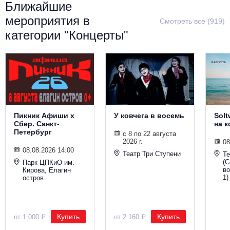
Ближайшие
Металл
мероприятия в
Смотреть все (919)
категории "Концерты"
Пикник Афиши х
У ковчега в восемь
Solt
Сбер. Санкт-
на 
Петербург
с 8 по 22 августа
2026 г.
08
08.08.2026 14:00
Театр Три Ступени
Т
(С
Парк ЦПКиО им.
во
Кирова, Елагин
1)
остров
Купить
Купить
от 1 000 ₽
от 2 160 ₽