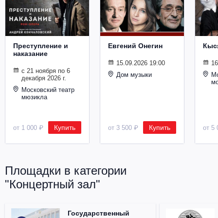
Металл
Преступление и
Евгений Онегин
Кыс
наказание
15.09.2026 19:00
16
с 21 ноября по 6
Дом музыки
Мо
декабря 2026 г.
м
Московский театр
мюзикла
Купить
Купить
от 1 000 ₽
от 3 500 ₽
от 5 
Площадки в категории
"Концертный зал"
Государственный