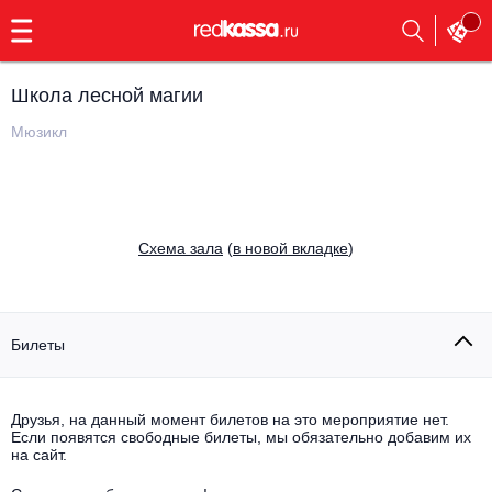
с
9:00
до
23:00
Школа лесной магии
Заказать
обратный
Мюзикл
звонок
Главная
Все события
Выбрать мероприятие
Инди
Cхема зала
(
в новой вкладке
)
Все события
Как купить
Электронная музыка
Rap, hip-hop, RnB
Билеты
Все события
Контакты
Панк
Поэтический вечер
Друзья, на данный момент билетов на это мероприятие нет.
Если появятся свободные билеты, мы обязательно добавим их
Все события
Выбрать другой город
Концерты на теплоходе
на сайт.
Опера