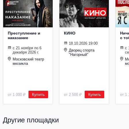
Металл
Преступление и
КИНО
Ниче
наказание
с то
18.10.2026 19:00
с 21 ноября по 6
с 
Дворец спорта
декабря 2026 г.
се
"Нагорный"
Московский театр
Мо
мюзикла
м
Купить
Купить
от 1 000 ₽
от 2 500 ₽
от 1 
Другие площадки