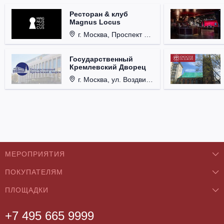
Ресторан & клуб
Magnus Locus
г. Москва, Проспект Мира, д. 12, стр. 9.
Государственный
Кремлевский Дворец
г. Москва, ул. Воздвиженка, д. 1, Кремль.
МЕРОПРИЯТИЯ
ПОКУПАТЕЛЯМ
Концерты
ПЛОЩАДКИ
О нас
Классика
+7 495 665 9999
Бар/Ресторан/Кафе
Как купить
Театры