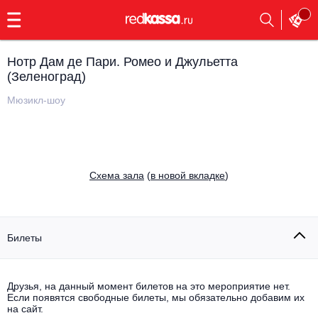
с
9:00
до
23:00
Нотр Дам де Пари. Ромео и Джульетта
Заказать
(Зеленоград)
обратный
звонок
Мюзикл-шоу
Главная
Все события
Выбрать мероприятие
Инди
Все события
Cхема зала
(
в новой вкладке
)
Как купить
Электронная музыка
Rap, hip-hop, RnB
Все события
Билеты
Контакты
Панк
Опера
Все события
Друзья, на данный момент билетов на это мероприятие нет.
Выбрать другой город
Концерты на теплоходе
Если появятся свободные билеты, мы обязательно добавим их
Известные актёры
на сайт.