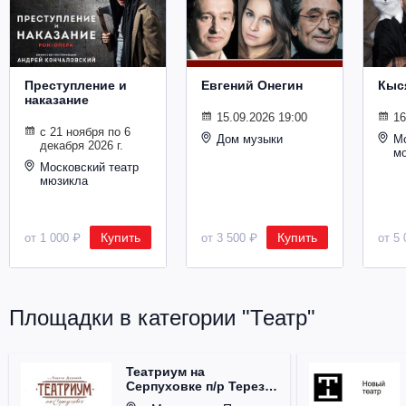
Металл
Преступление и
Евгений Онегин
Кыс
наказание
15.09.2026 19:00
16
с 21 ноября по 6
Дом музыки
Мо
декабря 2026 г.
м
Московский театр
мюзикла
Купить
Купить
от 1 000 ₽
от 3 500 ₽
от 5 
Площадки в категории "Театр"
Театриум на
Серпуховке п/р Терезы
Дуровой