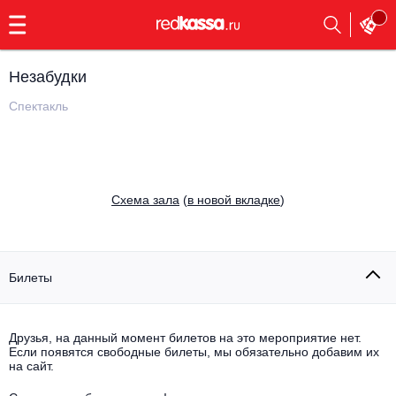
с
9:00
до
23:00
Незабудки
Заказать
обратный
Спектакль
звонок
Главная
Все события
Выбрать мероприятие
Инди
Cхема зала
(
в новой вкладке
)
Все события
Как купить
Электронная музыка
Rap, hip-hop, RnB
Билеты
Все события
Контакты
Панк
Поэтический вечер
Друзья, на данный момент билетов на это мероприятие нет.
Если появятся свободные билеты, мы обязательно добавим их
Все события
Выбрать другой город
Концерты на теплоходе
на сайт.
Опера