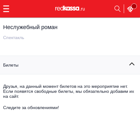
с
9:00
до
23:00
Неслужебный роман
Заказать
обратный
Cпектакль
звонок
Главная
Все события
Билеты
Выбрать мероприятие
Инди
Все события
Как купить
Электронная музыка
Друзья, на данный момент билетов на это мероприятие нет.
Если появятся свободные билеты, мы обязательно добавим их
на сайт.
Rap, hip-hop, RnB
Все события
Следите за обновлениями!
Контакты
Панк
Поэтический вечер
Все события
Выбрать другой город
Концерты на теплоходе
Опера