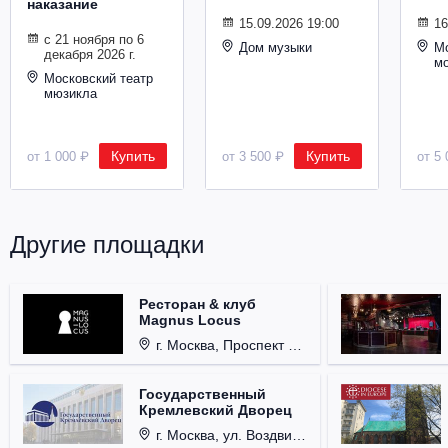
наказание
Металл
15.09.2026 19:00
16
с 21 ноября по 6
Дом музыки
Мо
декабря 2026 г.
м
Московский театр
мюзикла
Купить
Купить
от 1 000 ₽
от 3 500 ₽
от 5 
Другие площадки
Ресторан & клуб
Magnus Locus
г. Москва, Проспект Мира, д. 12, стр. 9.
Государственный
Кремлевский Дворец
г. Москва, ул. Воздвиженка, д. 1, Кремль.