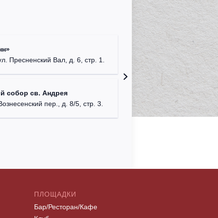
Храм Хр
нн»
Соборо
ул. Пресненский Вал, д. 6, стр. 1.
г. Моск
Театриу
й собор св. Андрея
Дурово
Вознесенский пер., д. 8/5, стр. 3.
г. Моск
ПЛОЩАДКИ
Бар/Ресторан/Кафе