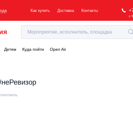
+
рода
Как купить
Доставка
Контакты
с 
ия
Детям
Куда пойти
Open Air
#неРевизор
пектакль