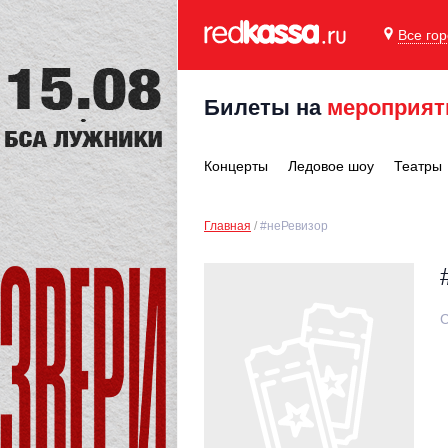
Все го
Билеты на
мероприят
Концерты
Ледовое шоу
Театры
Главная
#неРевизор
С