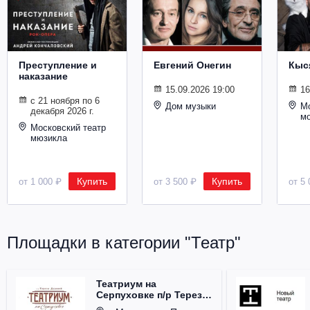
Металл
Преступление и
Евгений Онегин
Кыс
наказание
15.09.2026 19:00
16
с 21 ноября по 6
Дом музыки
Мо
декабря 2026 г.
м
Московский театр
мюзикла
Купить
Купить
от 1 000 ₽
от 3 500 ₽
от 5 
Площадки в категории "Театр"
Театриум на
Серпуховке п/р Терезы
Дуровой