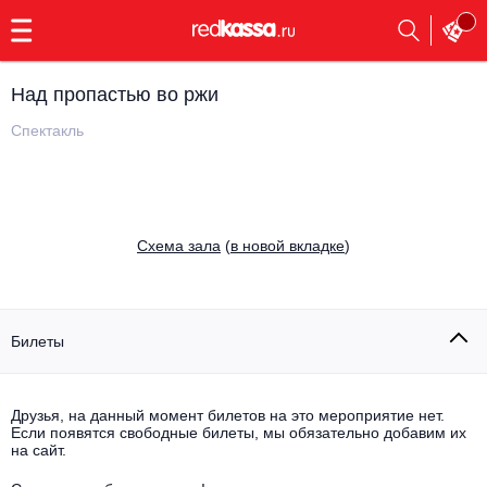
с
9:00
до
23:00
Над пропастью во ржи
Заказать
обратный
Спектакль
звонок
Главная
Все события
Выбрать мероприятие
Инди
Cхема зала
(
в новой вкладке
)
Все события
Как купить
Электронная музыка
Rap, hip-hop, RnB
Билеты
Все события
Контакты
Панк
Поэтический вечер
Друзья, на данный момент билетов на это мероприятие нет.
Если появятся свободные билеты, мы обязательно добавим их
Все события
Выбрать другой город
Концерты на теплоходе
на сайт.
Опера