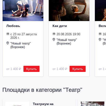
Любовь
Как дети
Вел
с 23 по 27 августа
20.08.2026 19:00
16
2026 г.
"Новый театр"
"Н
"Новый театр"
(Воронеж)
(В
(Воронеж)
Купить
Купить
от 1 400 ₽
от 1 400 ₽
от 1 
Площадки в категории "Театр"
Театриум на