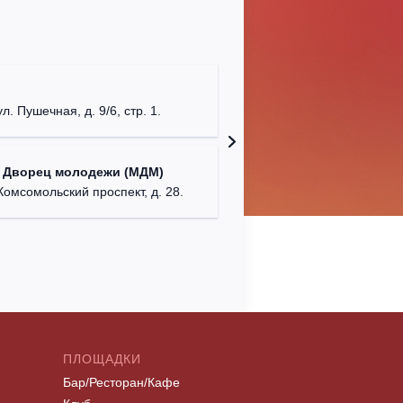
КДЦ "Са
Московска
ул. Пушечная, д. 9/6, стр. 1.
Централ
 Дворец молодежи (МДМ)
г. Моск
Комсомольский проспект, д. 28.
ПЛОЩАДКИ
Бар/Ресторан/Кафе