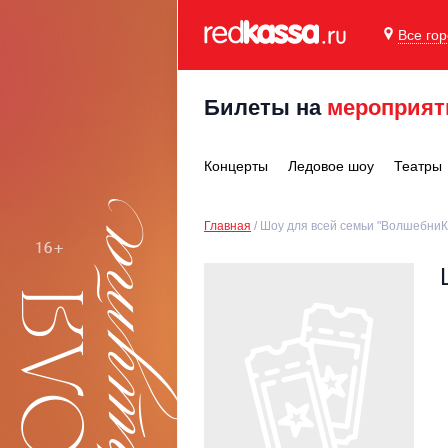
Все го
Билеты на
мероприят
Концерты
Ледовое шоу
Театры
Главная
Шоу для всей семьи "ВолшебниК