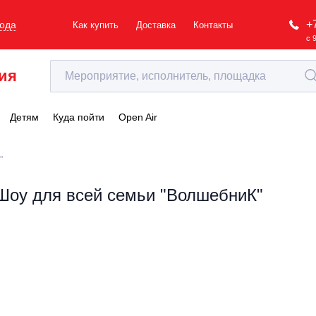
+
рода
Как купить
Доставка
Контакты
с 
ия
Детям
Куда пойти
Open Air
"
Шоу для всей семьи "ВолшебниК"