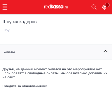
с
9:00
до
23:00
Шоу каскадеров
Заказать
обратный
Шоу
звонок
Главная
Все события
Билеты
Выбрать мероприятие
Инди
Все события
Как купить
Электронная музыка
Друзья, на данный момент билетов на это мероприятие нет.
Если появятся свободные билеты, мы обязательно добавим их
на сайт.
Rap, hip-hop, RnB
Все события
Следите за обновлениями!
Контакты
Панк
Поэтический вечер
Все события
Выбрать другой город
Концерты на теплоходе
Опера