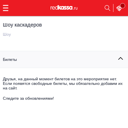
с
9:00
до
23:00
Шоу каскадеров
Заказать
обратный
Шоу
звонок
Главная
Все события
Билеты
Выбрать мероприятие
Инди
Все события
Как купить
Электронная музыка
Друзья, на данный момент билетов на это мероприятие нет.
Если появятся свободные билеты, мы обязательно добавим их
на сайт.
Rap, hip-hop, RnB
Все события
Следите за обновлениями!
Контакты
Панк
Поэтический вечер
Все события
Выбрать другой город
Концерты на теплоходе
Опера