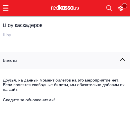
с
9:00
до
23:00
Шоу каскадеров
Заказать
обратный
Шоу
звонок
Главная
Все события
Билеты
Выбрать мероприятие
Инди
Все события
Как купить
Электронная музыка
Друзья, на данный момент билетов на это мероприятие нет.
Если появятся свободные билеты, мы обязательно добавим их
на сайт.
Rap, hip-hop, RnB
Все события
Следите за обновлениями!
Контакты
Панк
Поэтический вечер
Все события
Выбрать другой город
Концерты на теплоходе
Опера