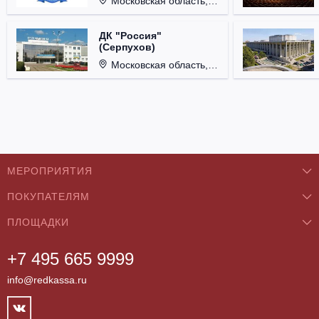
Московская область, г. Королёв, ул. Терешковой, д. 1.
ДК "Россия"
(Серпухов)
Московская область, г. Серпухов, ул. Советская, д. 90.
МЕРОПРИЯТИЯ
ПОКУПАТЕЛЯМ
Концерты
ПЛОЩАДКИ
О нас
Классика
+7 495 665 9999
Бар/Ресторан/Кафе
Как купить
Театры
info@redkassa.ru
Клуб
Возврат билетов
Фестивали
Концертный зал
Контакты
Спорт