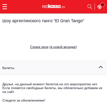
с
9:00
до
23:00
Шоу аргентинского танго "El Gran Tango"
Заказать
обратный
звонок
Главная
Все события
Cхема зала
(
в новой вкладке
)
Выбрать мероприятие
Инди
Все события
Как купить
Электронная музыка
Билеты
Rap, hip-hop, RnB
Все события
Друзья, на данный момент билетов на это мероприятие нет.
Контакты
Панк
Если появятся свободные билеты, мы обязательно добавим их
Поэтический вечер
на сайт.
Все события
Выбрать другой город
Концерты на теплоходе
Опера
Следите за обновлениями!