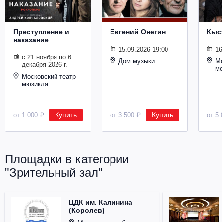
Металл
Преступление и
Евгений Онегин
Кыс
наказание
15.09.2026 19:00
16
с 21 ноября по 6
Дом музыки
Мо
декабря 2026 г.
м
Московский театр
мюзикла
Купить
Купить
от 1 000 ₽
от 3 500 ₽
от 5 
Площадки в категории
"Зрительный зал"
ЦДК им. Калинина
(Королев)