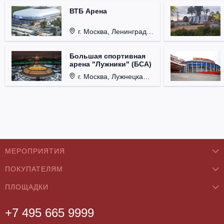
ВТБ Арена
г. Москва, Ленинградский проспект, д. 36
Большая спортивная
арена "Лужники" (БСА)
г. Москва, Лужнецкая набережная, д. 24
МЕРОПРИЯТИЯ
ПОКУПАТЕЛЯМ
Концерты
ПЛОЩАДКИ
О нас
Классика
+7 495 665 9999
Бар/Ресторан/Кафе
Как купить
Театры