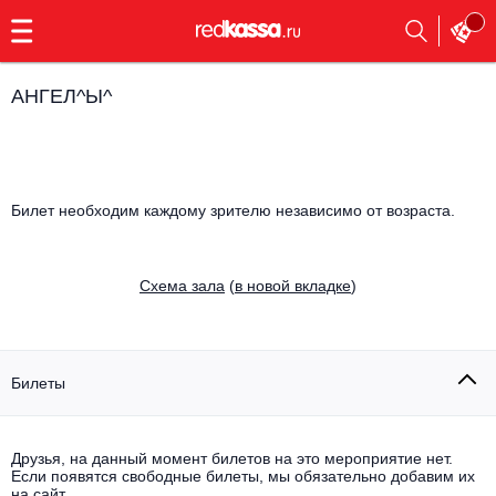
с
9:00
до
23:00
АНГЕЛ^Ы^
Заказать
обратный
звонок
Главная
Все события
Билет необходим каждому зрителю независимо от возраста.
Выбрать мероприятие
Инди
Все события
Cхема зала
(
в новой вкладке
)
Как купить
Электронная музыка
Rap, hip-hop, RnB
Все события
Билеты
Контакты
Панк
Поэтический вечер
Все события
Выбрать другой город
Концерты на теплоходе
Друзья, на данный момент билетов на это мероприятие нет.
Опера
Если появятся свободные билеты, мы обязательно добавим их
на сайт.