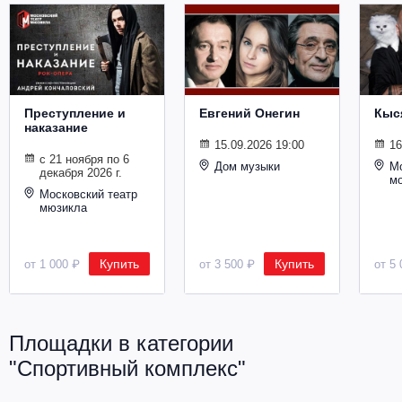
Металл
Преступление и
Евгений Онегин
Кыс
наказание
15.09.2026 19:00
16
с 21 ноября по 6
Дом музыки
Мо
декабря 2026 г.
м
Московский театр
мюзикла
Купить
Купить
от 1 000 ₽
от 3 500 ₽
от 5 
Площадки в категории
"Спортивный комплекс"