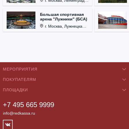
г. Москва, Ленинградский проспект, д. 36
Большая спортивная
арена "Лужники" (БСА)
г. Москва, Лужнецкая набережная, д. 24
МЕРОПРИЯТИЯ
ПОКУПАТЕЛЯМ
Концерты
ПЛОЩАДКИ
О нас
Классика
+7 495 665 9999
Бар/Ресторан/Кафе
Как купить
Театры
info@redkassa.ru
Клуб
Возврат билетов
Фестивали
Концертный зал
Контакты
Спорт