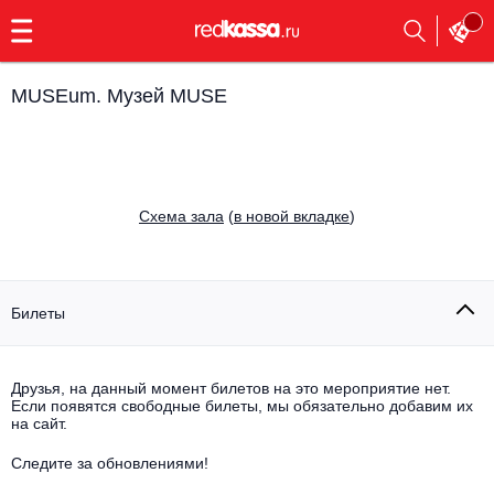
с
9:00
до
23:00
MUSEum. Музей MUSE
Заказать
обратный
звонок
Главная
Все события
Cхема зала
(
в новой вкладке
)
Выбрать мероприятие
Инди
Все события
Как купить
Электронная музыка
Билеты
Rap, hip-hop, RnB
Все события
Друзья, на данный момент билетов на это мероприятие нет.
Контакты
Панк
Если появятся свободные билеты, мы обязательно добавим их
Поэтический вечер
на сайт.
Все события
Выбрать другой город
Концерты на теплоходе
Опера
Следите за обновлениями!