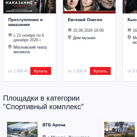
Металл
Преступление и
Евгений Онегин
Кыс
наказание
15.09.2026 19:00
16
с 21 ноября по 6
Дом музыки
Мо
декабря 2026 г.
м
Московский театр
мюзикла
Купить
Купить
от 1 000 ₽
от 3 500 ₽
от 5 
Площадки в категории
"Спортивный комплекс"
ВТБ Арена