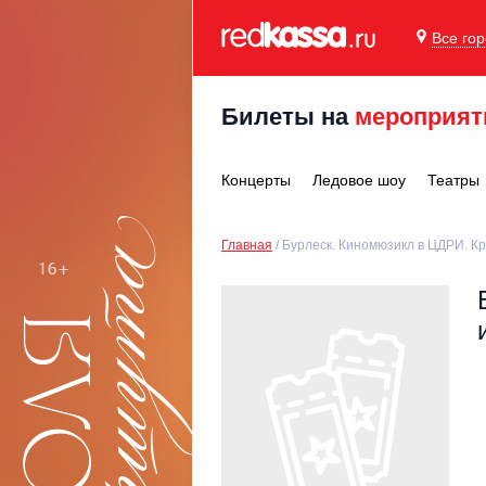
Все го
Билеты на
мероприят
Концерты
Ледовое шоу
Театры
Главная
Бурлеск. Киномюзикл в ЦДРИ. К