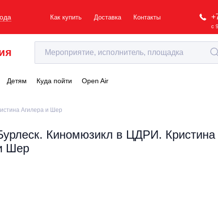
+
рода
Как купить
Доставка
Контакты
с 
ия
Детям
Куда пойти
Open Air
ристина Агилера и Шер
Бурлеск. Киномюзикл в ЦДРИ. Кристина
и Шер