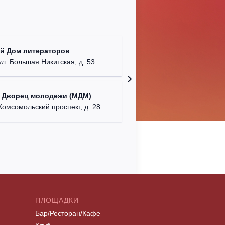
КДЦ "Са
й Дом литераторов
Московска
ул. Большая Никитская, д. 53.
Дом офи
 Дворец молодежи (МДМ)
г. Сева
Комсомольский проспект, д. 28.
ПЛОЩАДКИ
Бар/Ресторан/Кафе