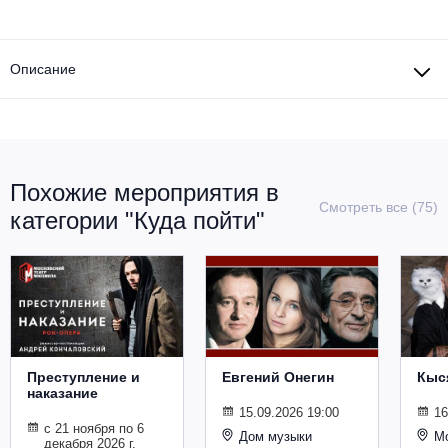
Другое для детей
Поп и эстрада
Известные актёры
Все события
Детский концерт
Альтернатива
Описание
Комедия
Детский спектакль
Классическая музыка
Все события
Творческий вечер
Детское шоу
Круиз Фест
Мюзикл, оперетта
Похожие мероприятия в
Детский мюзикл
Смотреть все (75)
Open-air на ВДНХ
категории "Куда пойти"
Балет
Джаз и блюз
Драма
Этно, фолк, кантри
Музыкальный спектакль
Рок
Спектакль
Преступление и
Евгений Онегин
Кыс
наказание
Шансон, романс, авторская песня
15.09.2026 19:00
16
Иммерсивный спектакль
с 21 ноября по 6
Дом музыки
Мо
декабря 2026 г.