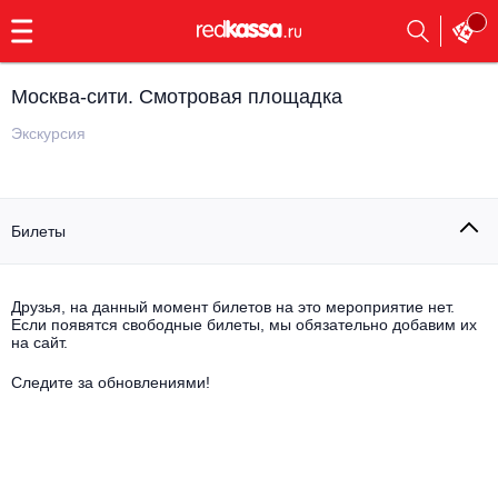
с
9:00
до
23:00
Москва-сити. Смотровая площадка
Заказать
обратный
Экскурсия
звонок
Главная
Все события
Билеты
Выбрать мероприятие
Инди
Все события
Как купить
Электронная музыка
Друзья, на данный момент билетов на это мероприятие нет.
Если появятся свободные билеты, мы обязательно добавим их
на сайт.
Rap, hip-hop, RnB
Все события
Следите за обновлениями!
Контакты
Панк
Поэтический вечер
Все события
Выбрать другой город
Концерты на теплоходе
Опера