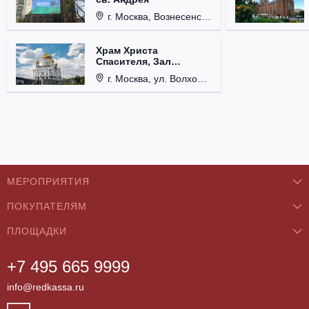
г. Москва, Вознесенский пер., д. 8/5, стр. 3.
Храм Христа
Спасителя, Зал
Церковных Соборов
г. Москва, ул. Волхонка, д. 15.
МЕРОПРИЯТИЯ
ПОКУПАТЕЛЯМ
Концерты
ПЛОЩАДКИ
О нас
Классика
+7 495 665 9999
Бар/Ресторан/Кафе
Как купить
Театры
info@redkassa.ru
Клуб
Возврат билетов
Фестивали