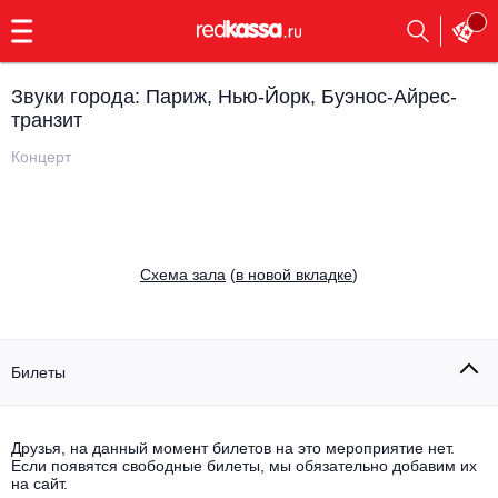
с
9:00
до
23:00
Звуки города: Париж, Нью-Йорк, Буэнос-Айрес-
Заказать
транзит
обратный
звонок
Концерт
Главная
Все события
Выбрать мероприятие
Инди
Все события
Cхема зала
(
в новой вкладке
)
Как купить
Электронная музыка
Rap, hip-hop, RnB
Все события
Билеты
Контакты
Панк
Поэтический вечер
Все события
Друзья, на данный момент билетов на это мероприятие нет.
Выбрать другой город
Концерты на теплоходе
Если появятся свободные билеты, мы обязательно добавим их
Опера
на сайт.