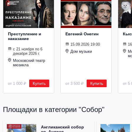
Металл
Преступление и
Евгений Онегин
Кыс
наказание
15.09.2026 19:00
16
с 21 ноября по 6
Дом музыки
Мо
декабря 2026 г.
м
Московский театр
мюзикла
Купить
Купить
от 1 000 ₽
от 3 500 ₽
от 5 
Площадки в категории "Собор"
Англиканский собор
св. Андрея